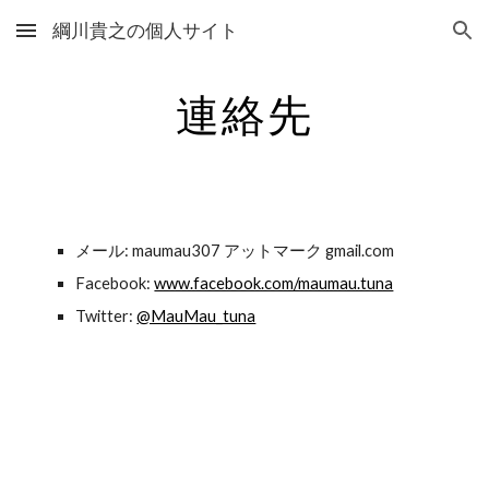
綱川貴之の個人サイト
Skip to main content
Skip to navigation
連絡先
メール: maumau307 アットマーク gmail.com
Facebook: 
www.facebook.com/maumau.tuna
Twitter: 
@MauMau_tuna